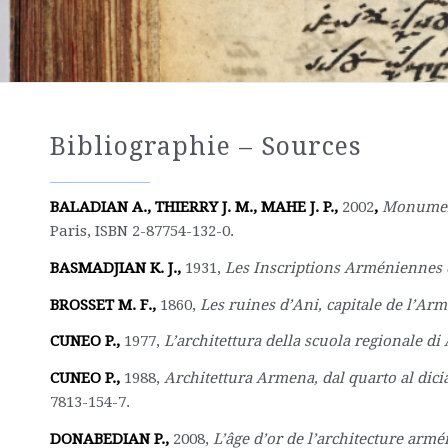
Bibliographie – Sources
BALADIAN A., THIERRY J. M., MAHE J. P.,
2002
,
Monument
Paris, ISBN 2-87754-132-0.
BASMADJIAN K. J.,
1931,
Les Inscriptions Arméniennes 
BROSSET M. F.,
1860,
Les ruines d’Ani, capitale de l’Arm
CUNEO P.,
1977,
L’architettura della scuola regionale d
CUNEO P.,
1988,
Architettura Armena, dal quarto al dic
7813-154-7.
DONABEDIAN P.,
2008,
L’âge d’or de l’architecture arm