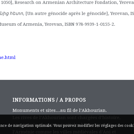
 1050], Research on Armenian Architecture Fondation, Yerevan
նից
հետո
,
[Un autre génocide après le génocide], Yerevan, I
Museum of Armenia, Yerevan, ISBN 978-9939-1-0155-2.
me.html
INFORMATIONS / A PROPOS
Monuments et sites…au fil de l’Akhourian.
Les rives de l’Akhourian sont chargées d’histoire,
on y trouve plusieurs capitales historiques de
ience de navigation optimale. Vous pouvez modifier les réglages des cooki
l’Arménie comme les villes médiévales d’Ani et