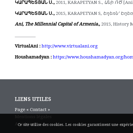
ԿԱՐԱՊԵՏՅԱՆ
Ս․
,
2011, KARAPETYAN S.,
Անի
ՌԾ
[Ani
ԿԱՐԱՊԵՏՅԱՆ
Ս․
,
2015, KARAPETYAN S
,
Եղեռն
’
Եղեռ
Ani, The Millennial Capital of Armenia.,
2015, History 
__________
VirtualAni :
http://www.virtualani.org
Houshamadyan :
https://www.houshamadyan.org/ho
LIENS UTILES
Page « Contact »
Mentions légales
A propos
Ce site utilise des cookies. Les cookies garantissent une expér