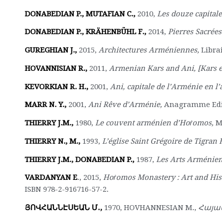
DONABEDIAN P., MUTAFIAN C.,
2010,
Les douze capital
DONABEDIAN P., KRÄHENBÜHL F.,
2014,
Pierres Sacrée
GUREGHIAN J.,
2015,
Architectures Arméniennes,
Libra
HOVANNISIAN R.,
2011,
Armenian Kars and Ani, [Kars 
KEVORKIAN R. H.,
2001,
Ani, capitale de l’Arménie en l’
MARR N. Y.,
2001,
Ani Rêve d’Arménie,
Anagramme Editi
THIERRY J.M.,
1980,
Le couvent arménien d’Ho
ṙ
omos,
M
THIERRY N., M.,
1993,
L’église Saint Grégoire de Tigran
THIERRY J.M.,
DONABEDIAN P.,
1987,
Les Arts Arménie
VARDANYAN E
., 2015,
Ho
ṙ
omos Monastery : Art and His
ISBN 978-2-916716-57-2.
ՅՈՎՀԱՆՆԷՍԵԱՆ
Մ․
,
1970, HOVHANNESIAN M.,
Հայա