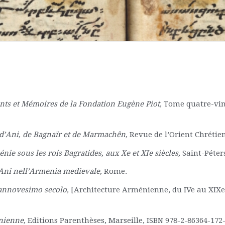
s et Mémoires de la Fondation Eugène Piot,
Tome quatre-ving
d’Ani, de Bagnaïr et de Marmachên,
Revue de l’Orient Chrétien
énie sous les rois Bagratides, aux Xe et XIe siècles,
Saint-Péter
i Ani nell’Armenia medievale,
Rome.
iannovesimo secolo,
[Architecture Arménienne, du IVe au XIXe 
énienne,
Editions Parenthèses, Marseille, ISBN 978-2-86364-172-