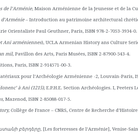
es de l’Arménie
, Maison Arménienne de la Jeunesse et de la Cul
s d’Arménie
– Introduction au patrimoine architectural chrét
irie Orientaliste Paul Geuthner, Paris, ISBN 978-2-7053-3934-0.
et Ani arméniennes
), UCLA Armenian History ans Culture Serie
an mil,
Pavillon des Arts
,
Paris Musées, ISBN 2-87900-543-4.
ons, Paris, ISBN 2-914571-00-3.
atériaux pour l’Archéologie Arménienne -2, Louvain-Paris, I
 Honenc’ à Ani (1215),
E.P.H.E. Section Archéologies. I, Peeters 
ns,
Mazenod, ISBN 2-85088-017-5.
tory,
Collège de France – CNRS, Centre de Recherche d’Histoire
ստանի
բերդերը
,
[Les forteresses de l’Arménie], Venise-Sai