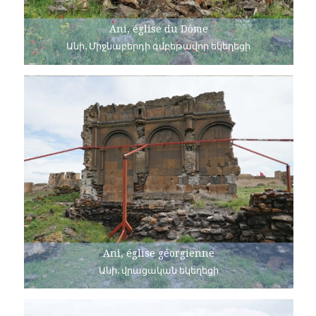
Ani, église du Dôme
Անի, Միջնաբերդի գմբեթավոր եկեղեցի
Ani, église géorgienne
Անի, վրացական եկեղեցի