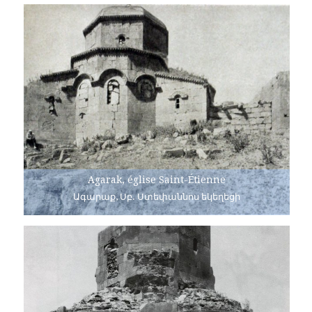
Agarak, église Saint-Étienne
Ագարաք, Սբ. Ստեփաննոս եկեղեցի