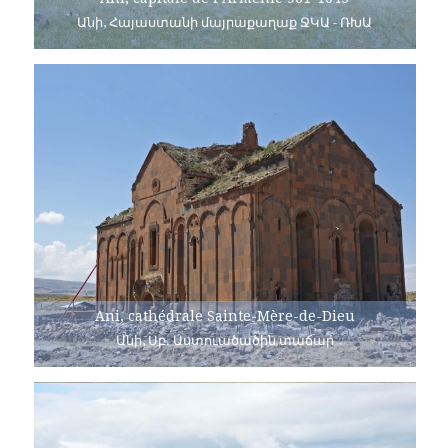
Անի, Հայաստանի մայրաքաղաք ՋԿԱ - ՌԽԱ
Ani, cathédrale Sainte-Mère-de-Dieu
Անի, Սբ. Աստուածածին տաճար