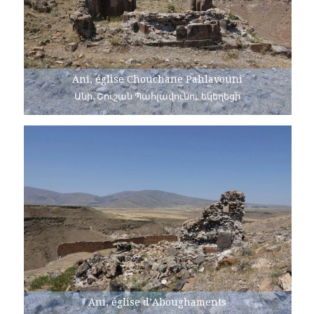
Ani, église Chouchane Pahlavouni
Անի, Շուշան Պահլավունու եկեղեցի
Ani, église d’Aboughaments