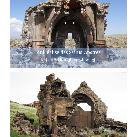
Ani, église des Saints-Apôtres
Անի, Սբ. Առաքելոց եկեղեցի