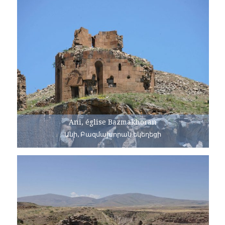
Ani, église Bazmakhoran
Անի, Բազմախորան եկեղեցի