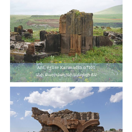
Ani, église Karimadin n°101
Անի, Քարիմադինի եկեղեցի ՃԱ