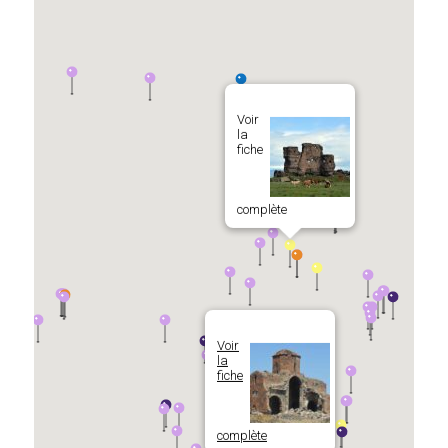
Voir
la
fiche
complète
Voir
la
fiche
complète