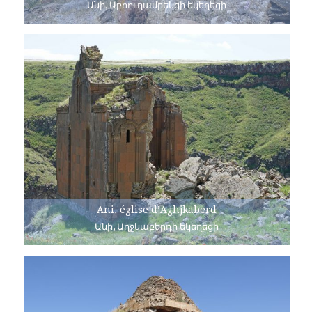
Անի, Աբոուղամրենցի եկեղեցի
Ani, église d’Aghjkaberd
Անի, Աղջկաբերդի եկեղեցի