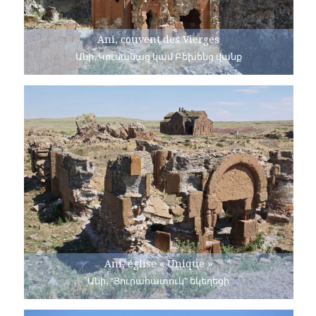
Ani, couvent des Vierges
Անի, Կուսանաց կամ Բեխենց վանք
Ani, église « Unique »
Անի, "Յուրահատուկ" եկեղեցի