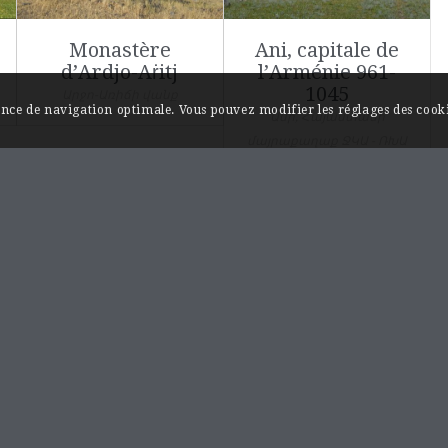
Monastère
Ani, capitale de
d’Ardjo-Aṙitj
l’Arménie 961-
1045
Արջո-Առիճի վանք
ience de navigation optimale. Vous pouvez modifier les réglages des cooki
Անի, Հայաստանի
մայրաքաղաք ՋԿԱ - ՌԽԱ
INFORMATIONS / A PROPOS
Monuments et sites…au fil de l’Akhourian.
Les rives de l’Akhourian sont chargées d’histoire,
on y trouve plusieurs capitales historiques de
l’Arménie comme les villes médiévales d’Ani et
de Bagaran ainsi que les remarquables
monastères d’Hoṙomos et de Mren qui marquent