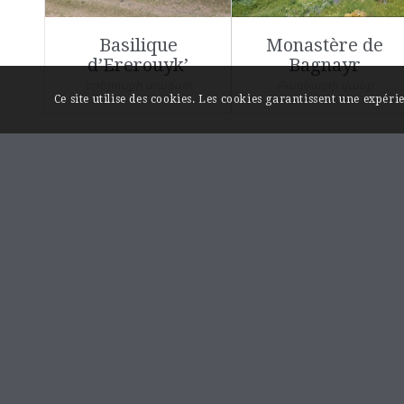
Basilique
Monastère de
d’Ererouyk’
Bagnayr
Երերույքի տաճար
Բագնայրի վանք
Ce site utilise des cookies. Les cookies garantissent une expér
LIENS UTILES
Page « Contact »
Mentions légales
A propos