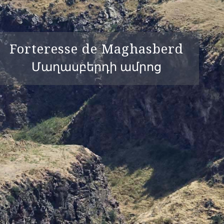
Forteresse de Maghasberd
Մաղասբերդի ամրոց