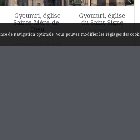
Gyoumri, église
Gyoumri, église
Sainte-Mère-de-
du Saint-Signe
Dieu
Գյումրի, Սբ. Նշան
ience de navigation optimale. Vous pouvez modifier les réglages des cooki
Գյումրի, Սբ.
եկեղեցի
Աստուածածին եկեղեցի
INFORMATIONS / A PROPOS
Monuments et sites…au fil de l’Akhourian.
Les rives de l’Akhourian sont chargées d’histoire,
on y trouve plusieurs capitales historiques de
l’Arménie comme les villes médiévales d’Ani et
de Bagaran ainsi que les remarquables
monastères d’Hoṙomos et de Mren qui marquent