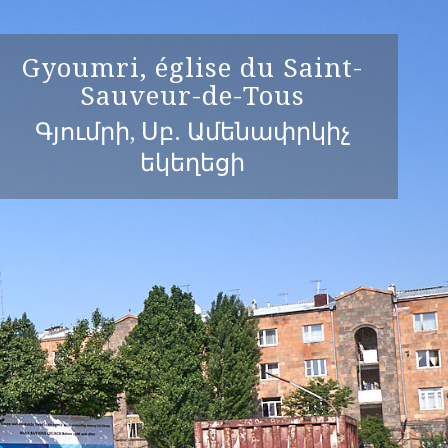
Gyoumri, église du Saint-
Sauveur-de-Tous
Գյումրի, Սբ. Ամենափրկիչ
եկեղեցի