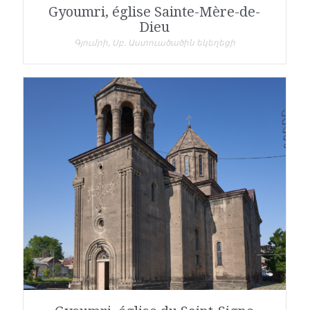
Gyoumri, église Sainte-Mère-de-
Dieu
Գյումրի, Սբ. Աստուածածին եկեղեցի