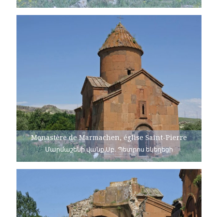
Monastère de Marmachen, église Saint-Pierre
Մարմաշենի վանք,Սբ. Պետրոս եկեղեցի