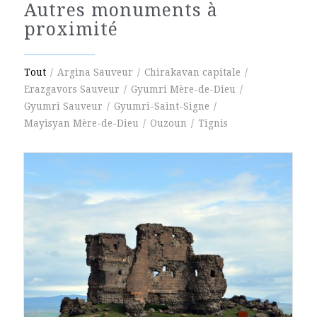
Autres monuments à
proximité
Tout
/
Argina Sauveur
/
Chirakavan capitale
/
Erazgavors Sauveur
/
Gyumri Mère-de-Dieu
/
Gyumri Sauveur
/
Gyumri-Saint-Signe
/
Mayisyan Mère-de-Dieu
/
Ouzoun
/
Tignis