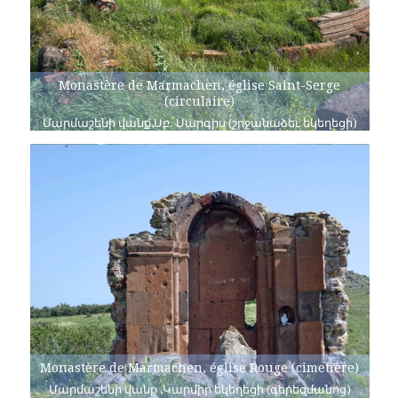
Monastère de Marmachen, église Saint-Serge
(circulaire)
Մարմաշենի վանք,Սբ. Սարգիս (շրջանաձեւ եկեղեցի)
Monastère de Marmachen, église Rouge (cimetière)
Մարմաշենի վանք ,Կարմիր եկեղեցի (գերեզմանոց)