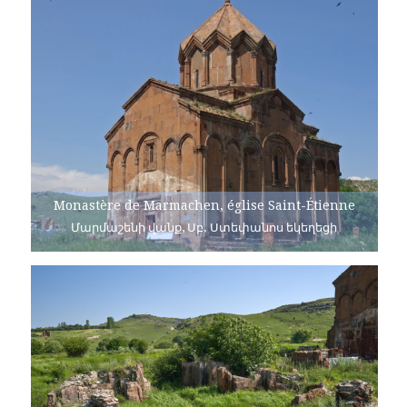
Monastère de Marmachen, église Saint-Étienne
Մարմաշենի վանք, Սբ. Ստեփանոս եկեղեցի