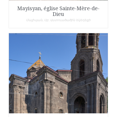
Mayisyan, église Sainte-Mère-de-
Dieu
Մայիսյան, Սբ. Աստուածածին եկեղեցի