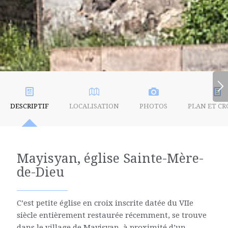
DESCRIPTIF
LOCALISATION
PHOTOS
PLAN ET CR
Mayisyan, église Sainte-Mère-
de-Dieu
C’est petite église en croix inscrite datée du VIIe
siècle entièrement restaurée récemment, se trouve
dans le village de Mayisyan, à proximité d’un