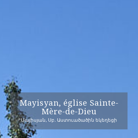
Mayisyan, église Sainte-
Mère-de-Dieu
Մայիսյան, Սբ. Աստուածածին եկեղեցի