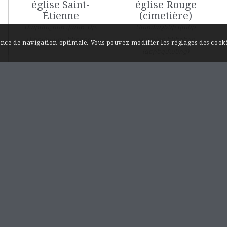
église Saint-
église Rouge
Étienne
(cimetière)
Մարմաշենի վանք, Սբ.
Մարմաշենի վանք
Ստեփանոս եկեղեցի
,Կարմիր եկեղեցի
ience de navigation optimale. Vous pouvez modifier les réglages des cooki
(գերեզմանոց)
INFORMATIONS / A PROPOS
Monuments et sites…au fil de l’Akhourian.
Les rives de l’Akhourian sont chargées d’histoire,
on y trouve plusieurs capitales historiques de
l’Arménie comme les villes médiévales d’Ani et
de Bagaran ainsi que les remarquables
monastères d’Hoṙomos et de Mren qui marquent
l’apogée de l’art architectural arménien.