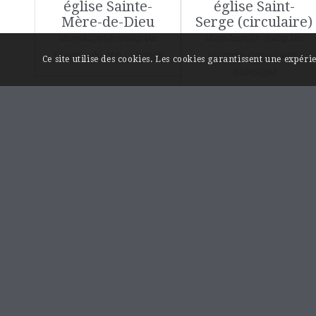
église Sainte-
église Saint-
Mère-de-Dieu
Serge (circulaire)
Մարմաշենի վանք,Սբ.
Մարմաշենի վանք,Սբ.
Աստուածածին եկեղեցի
Սարգիս (շրջանաձեւ
Ce site utilise des cookies. Les cookies garantissent une expér
եկեղեցի)
LIENS UTILES
Page « Contact »
Mentions légales
A propos