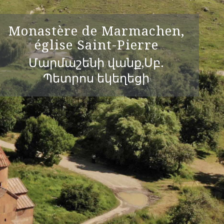
Monastère de Marmachen,
église Saint-Pierre
Մարմաշենի վանք,Սբ.
Պետրոս եկեղեցի