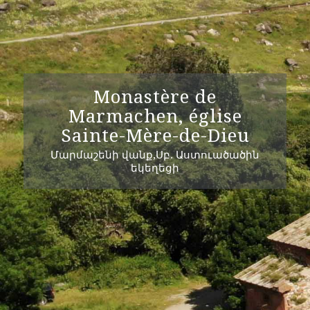
Monastère de
Marmachen, église
Sainte-Mère-de-Dieu
Մարմաշենի վանք,Սբ. Աստուածածին
եկեղեցի