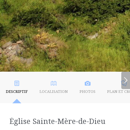
DESCRIPTIF
LOCALISATION
PHOTOS
PLAN ET CR
Église Sainte-Mère-de-Dieu