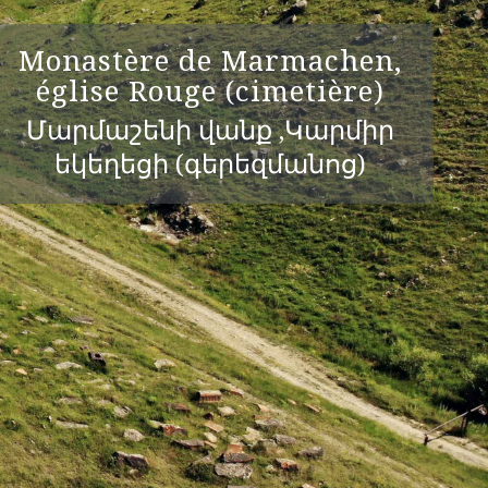
Monastère de Marmachen,
église Rouge (cimetière)
Մարմաշենի վանք ,Կարմիր
եկեղեցի (գերեզմանոց)