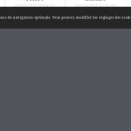
Մարմաշենի վանք,Սբ.
Մարմաշենի վանք, Սբ.
Պետրոս եկեղեցի
Ստեփանոս եկեղեցի
ience de navigation optimale. Vous pouvez modifier les réglages des cooki
INFORMATIONS / A PROPOS
Monuments et sites…au fil de l’Akhourian.
Les rives de l’Akhourian sont chargées d’histoire,
on y trouve plusieurs capitales historiques de
l’Arménie comme les villes médiévales d’Ani et
de Bagaran ainsi que les remarquables
monastères d’Hoṙomos et de Mren qui marquent
l’apogée de l’art architectural arménien.