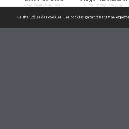
Մարմաշենի վանք,Սբ.
Մարմաշենի վանք,Սբ.
Աստուածածին եկեղեցի
Սարգիս (շրջանաձեւ
Ce site utilise des cookies. Les cookies garantissent une expér
եկեղեցի)
LIENS UTILES
Page « Contact »
Mentions légales
A propos