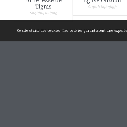
Forteresse de
Église Ouzoun
Tignis
Ուզուն եկեղեցի
Տիգնիսյ ամրոց
Ce site utilise des cookies. Les cookies garantissent une expér
LIENS UTILES
Page « Contact »
Mentions légales
A propos