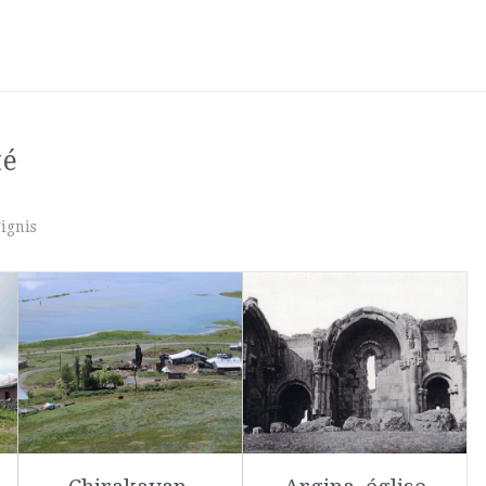
té
ignis