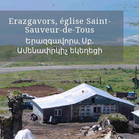
Erazgavors, église Saint-
Sauveur-de-Tous
Երազգավորս, Սբ.
Ամենափրկիչ եկեղեցի