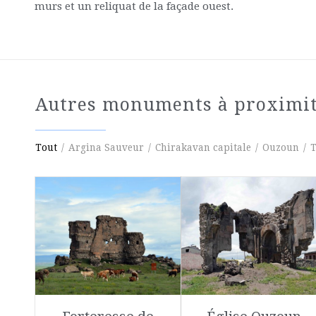
murs et un reliquat de la façade ouest.
Autres monuments à proximi
Tout
/
Argina Sauveur
/
Chirakavan capitale
/
Ouzoun
/
T