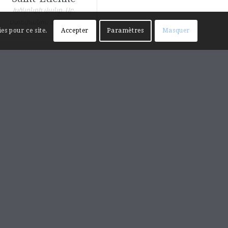
Խծկոնքի վանք, Սբ.
Ստեփանոս եկեղեցի
es pour ce site.
Accepter
Paramètres
Masquer
RECHERCHE SUR LE SITE