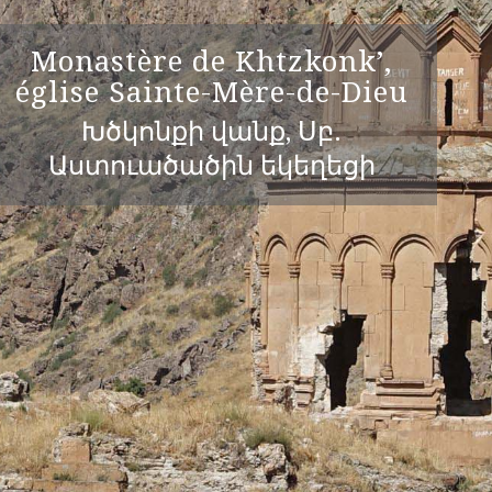
Monastère de Khtzkonk’,
église Sainte-Mère-de-Dieu
Խծկոնքի վանք, Սբ.
Աստուածածին եկեղեցի