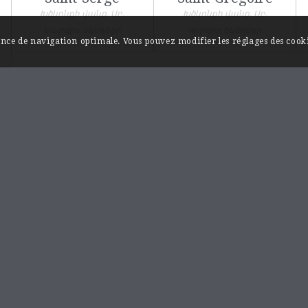
Խծկոնքի վանք, Սբ.
Խծկոնքի վանք, Սբ.
Սարգիս եկեղեցի
Գրիգոր եկեղեցի
ience de navigation optimale. Vous pouvez modifier les réglages des cooki
INFORMATIONS / A PROPOS
Monuments et sites…au fil de l’Akhourian.
Les rives de l’Akhourian sont chargées d’histoire,
on y trouve plusieurs capitales historiques de
l’Arménie comme les villes médiévales d’Ani et
de Bagaran ainsi que les remarquables
monastères d’Hoṙomos et de Mren qui marquent
l’apogée de l’art architectural arménien.