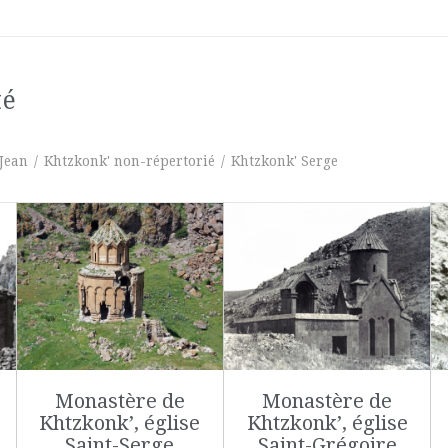
té
Jean
/
Khtzkonk' non-répertorié
/
Khtzkonk' Serge
Monastère de
Monastère de
Khtzkonk’, église
Khtzkonk’, église
Saint-Serge
Saint-Grégoire