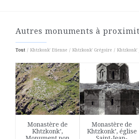
Autres monuments à proximi
Tout
/
Khtzkonk' Etienne
/
Khtzkonk' Grégoire
/
Khtzkonk' 
Monastère de
Monastère de
Khtzkonk’,
Khtzkonk’, église
Monument non
Saint-Jean-