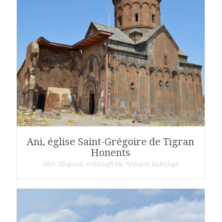
Ani, église Saint-Grégoire de Tigran
Honents
Անի, Տիգրան Հոնենցի Սբ․Գրիգոր եկեղեցի