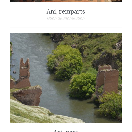
Ani, remparts
Անիի պարրիսպներ