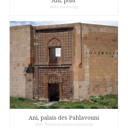
Ani, pont
Անիի կամուրջը
Ani, palais des Pahlavouni
Անի, Պահլավունյաց ապարանք