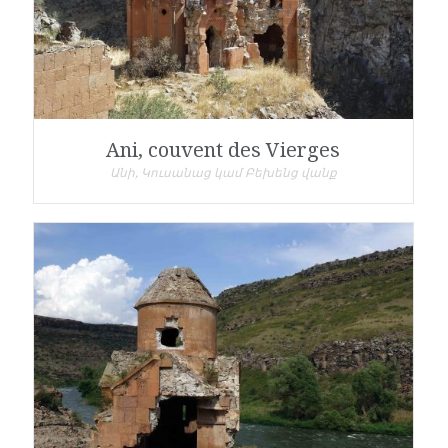
Ani, couvent des Vierges
Անի, Կուսանաց կամ Բեխենց վանք