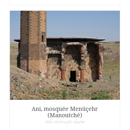
Ani, mosquée Menüçehr
(Manoutché)
Անի, Մանուչէի մզկիթ