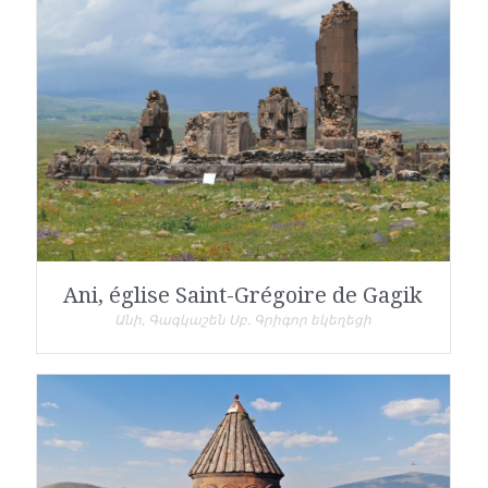
Ani, église Saint-Grégoire de Gagik
Անի, Գագկաշեն Սբ. Գրիգոր եկեղեցի