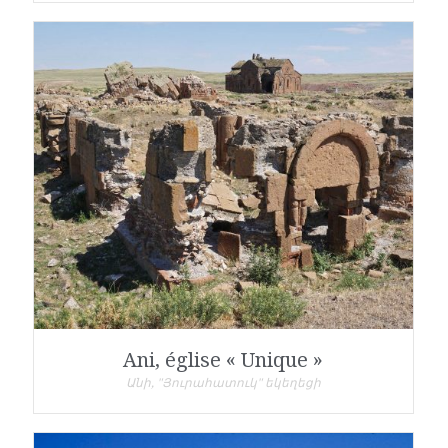
Ani, église « Unique »
Անի, "Յուրահատուկ" եկեղեցի