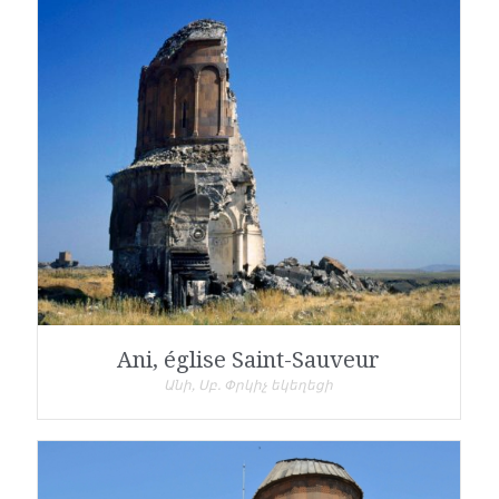
Ani, église Saint-Sauveur
Անի, Սբ. Փրկիչ եկեղեցի