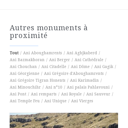
Autres monuments à
proximité
Tout
/
Ani Aboughamrents
/
Ani Aghjkaberd
/
Ani Bazmakhoran
/
Ani Berger
/
Ani Cathédrale
/
Ani Chouchan
/
Ani Citadelle
/
Ani Dôme
/
Ani Gagik
/
Ani Géorgienne
/
Ani Grégoire d'Aboughamrents
/
Ani Grégoire Tigran Honents
/
Ani Karimadin
/
Ani Minouchihr
/
Ani n°10
/
Ani palais Pahlavouni
/
Ani Pont
/
Ani remparts
/
Ani Royale
/
Ani Sauveur
/
Ani Temple Feu
/
Ani Unique
/
Ani Vierges