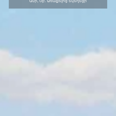
Անի, Սբ. Առաքելոց եկեղեցի