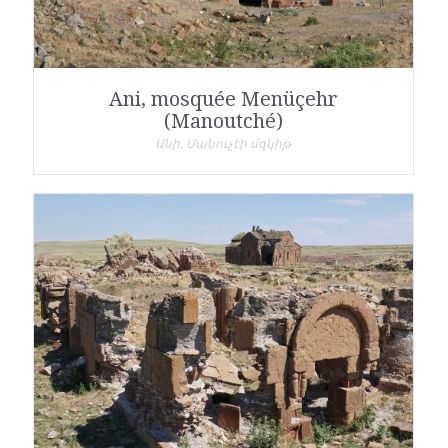
Ani, mosquée Menüçehr
(Manoutché)
Անի, Մանուչէի մզկիթ