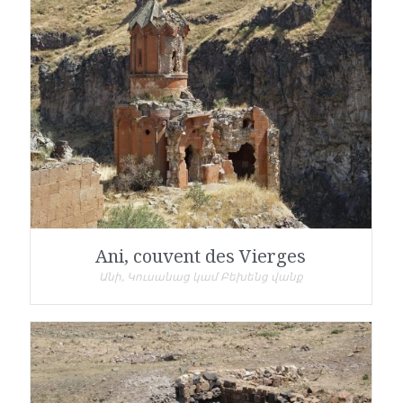
Ani, couvent des Vierges
Անի, Կուսանաց կամ Բեխենց վանք