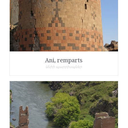
Ani, remparts
Անիի պարրիսպներ