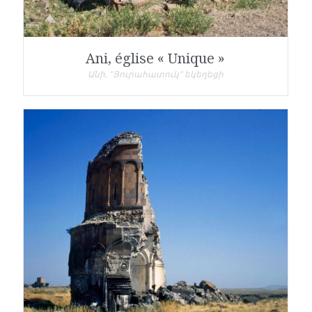
Ani, église « Unique »
Անի, "Յուրահատուկ" եկեղեցի