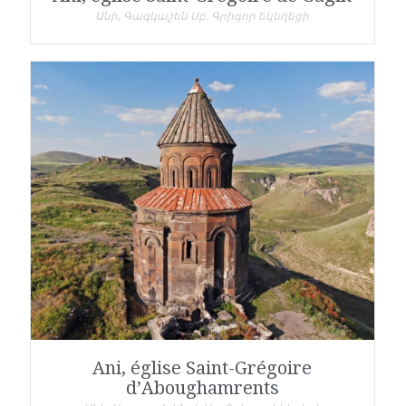
Անի, Գագկաշեն Սբ. Գրիգոր եկեղեցի
Ani, église Saint-Grégoire
d’Aboughamrents