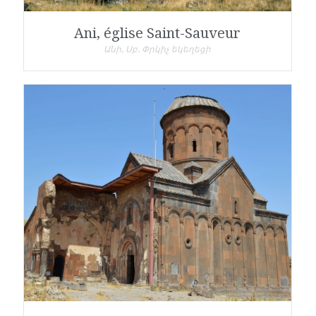
Ani, église Saint-Sauveur
Անի, Սբ. Փրկիչ եկեղեցի