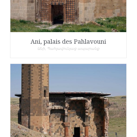
Ani, palais des Pahlavouni
Անի, Պահլավունյաց ապարանք