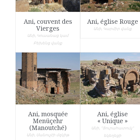
Ani, couvent des
Ani, église Rouge
Vierges
Անի, Կարմիր վանք
Անի, Կուսանաց կամ
Բեխենց վանք
Ani, mosquée
Ani, église
Menüçehr
« Unique »
(Manoutché)
Անի, "Յուրահատուկ"
Անի, Մանուչէի մզկիթ
եկեղեցի