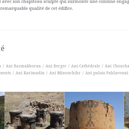
ord avec son chapiteau sculpté qui surmonte une colonne enga
remarquable qualité de cet édifice.
té
s
/
Ani Bazmakhoran
/
Ani Berger
/
Ani Cathédrale
/
Ani Chouch
onents
/
Ani Karimadin
/
Ani Minouchihr
/
Ani palais Pahlavouni