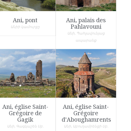
Ani, pont
Ani, palais des
Pahlavouni
Անիի կամուրջը
Անի, Պահլավունյաց
ապարանք
Ani, église Saint-
Ani, église Saint-
Grégoire de
Grégoire
Gagik
d’Aboughamrents
Անի, Գագկաշեն Սբ.
Անի, Աբուղամրենցի Սբ.