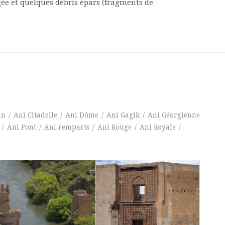
gée et quelques débris épars (fragments de
an
/
Ani Citadelle
/
Ani Dôme
/
Ani Gagik
/
Ani Géorgienne
/
Ani Pont
/
Ani remparts
/
Ani Rouge
/
Ani Royale
/