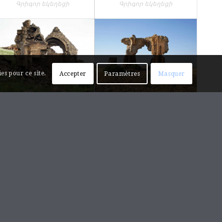
Գրիգոր եկեղեցի
Գրիգոր եկեղեցի
es pour ce site.
Accepter
Paramètres
Masquer
Ani, église du
Ani, église-
Dôme
mausolée du
Berger
Անի, Միջնաբերդի
Անի, Հովվի եկեղեցի-
գմբեթավոր եկեղեցի
դամբարան