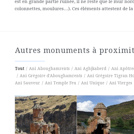
est en grande partie ruinée, il ne reste que le mur n
colonnettes, moulures…). Ces éléments attestent de la 
Autres monuments à proximi
Tout
/
Ani Aboughamrents
/
Ani Aghjkaberd
/
Ani Apôtre
/
Ani Grégoire d'Aboughamrents
/
Ani Grégoire Tigran H
Ani Sauveur
/
Ani Temple Feu
/
Ani Unique
/
Ani Vierges