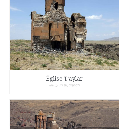
Église T’aylar
Թայլար եկեղեցի