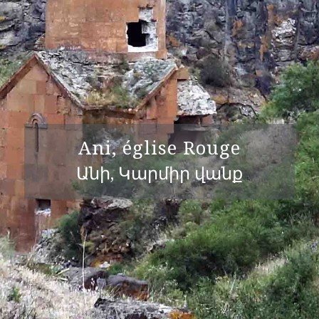
Ani, église Rouge
Անի, Կարմիր վանք