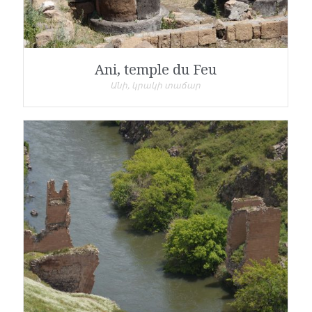
Ani, temple du Feu
Անի, կրակի տաճար