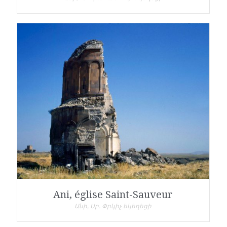
Ani, église Saint-Sauveur
Անի, Սբ. Փրկիչ եկեղեցի