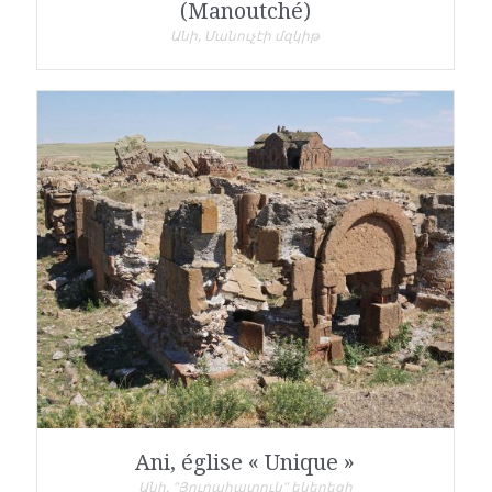
(Manoutché)
Անի, Մանուչէի մզկիթ
Ani, église « Unique »
Անի, "Յուրահատուկ" եկեղեցի