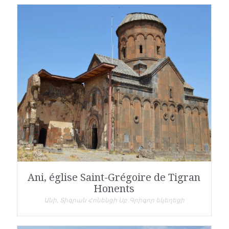
Ani, église Saint-Grégoire de Tigran
Honents
Անի, Տիգրան Հոնենցի Սբ․Գրիգոր եկեղեցի