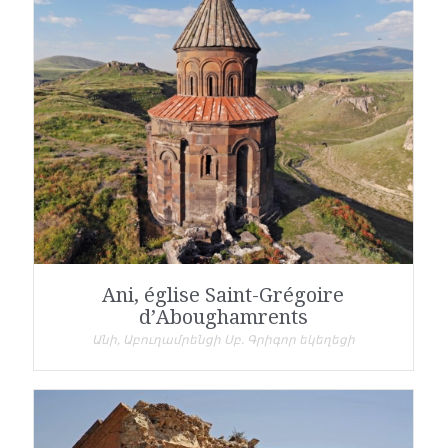
Ani, église Saint-Grégoire
d’Aboughamrents
Անի, Աբուղամրենցի Սբ. Գրիգոր եկեղեցի