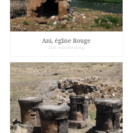
Ani, église Rouge
Անի, Կարմիր վանք