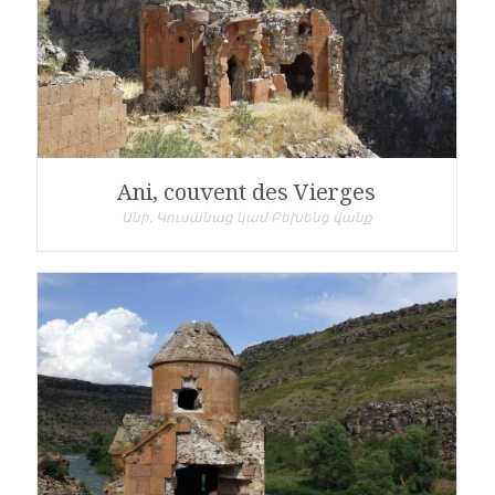
Ani, couvent des Vierges
Անի, Կուսանաց կամ Բեխենց վանք