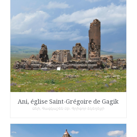
Ani, église Saint-Grégoire de Gagik
Անի, Գագկաշեն Սբ. Գրիգոր եկեղեցի