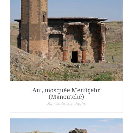
Ani, mosquée Menüçehr
(Manoutché)
Անի, Մանուչէի մզկիթ