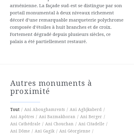
arménienne. La façade sud-est se distingue par son
portail monumental à deux niveaux richement
décoré d’une remarquable marqueterie polychrome
composée d’étoiles à huit branches et de croix.
Fortement dégradé depuis plusieurs siècles, ce
palais a été partiellement restauré.
Autres monuments à
proximité
Tout
/
Ani Aboughamrents
/
Ani Aghjkaberd
/
Ani Apôtres
/
Ani Bazmakhoran
/
Ani Berger
/
Ani Cathédrale
/
Ani Chouchan
/
Ani Citadelle
/
Ani Dôme
/
Ani Gagik
/
Ani Géorgienne
/