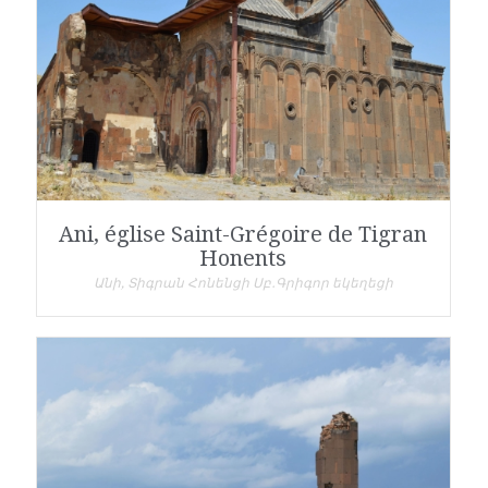
Ani, église Saint-Grégoire de Tigran
Honents
Անի, Տիգրան Հոնենցի Սբ․Գրիգոր եկեղեցի