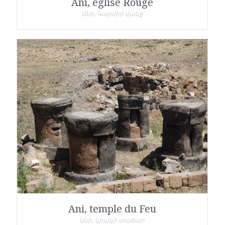
Ani, église Rouge
Անի, Կարմիր վանք
Ani, temple du Feu
Անի, կրակի տաճար