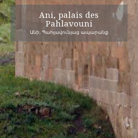
Ani, palais des
Pahlavouni
Անի, Պահլավունյաց ապարանք