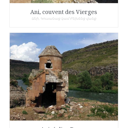
Ani, couvent des Vierges
Անի, Կուսանաց կամ Բեխենց վանք