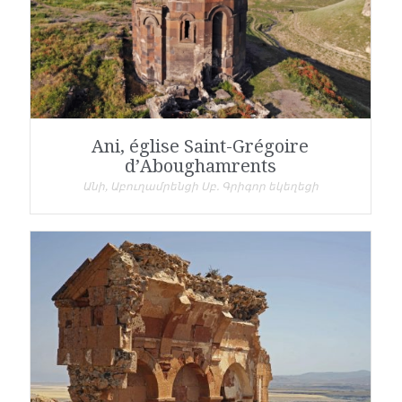
Ani, église Saint-Grégoire
d’Aboughamrents
Անի, Աբուղամրենցի Սբ. Գրիգոր եկեղեցի