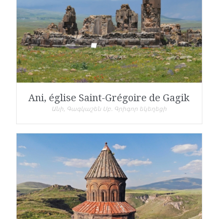
Ani, église Saint-Grégoire de Gagik
Անի, Գագկաշեն Սբ. Գրիգոր եկեղեցի