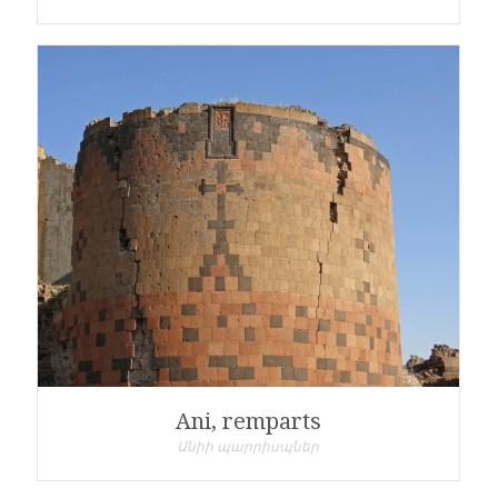
Ani, remparts
Անիի պարրիսպներ