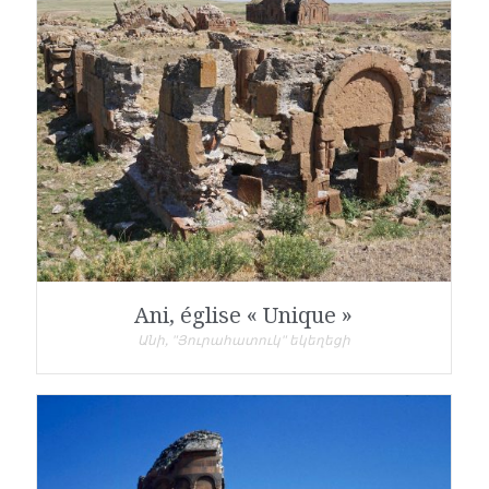
Ani, église « Unique »
Անի, "Յուրահատուկ" եկեղեցի