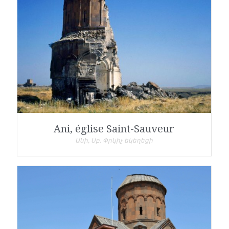
Ani, église Saint-Sauveur
Անի, Սբ. Փրկիչ եկեղեցի