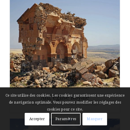
Ce site utilise des cookies. Les cookies garantissent une expérience
Ani, église Royale
de navigation optimale. Vous pouvez modifier les réglages des
Անի, Միջնաբերդի արքունի եկեղեցի
cookies pour ce site.
Accepter
Paramètres
Masquer