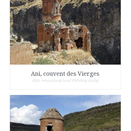
Ani, couvent des Vierges
Անի, Կուսանաց կամ Բեխենց վանք