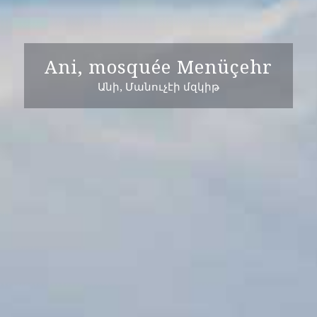
Ani, mosquée Menüçehr
Անի, Մանուչէի մզկիթ