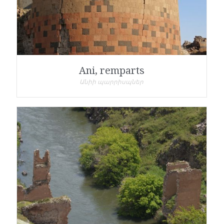
Ani, remparts
Անիի պարրիսպներ