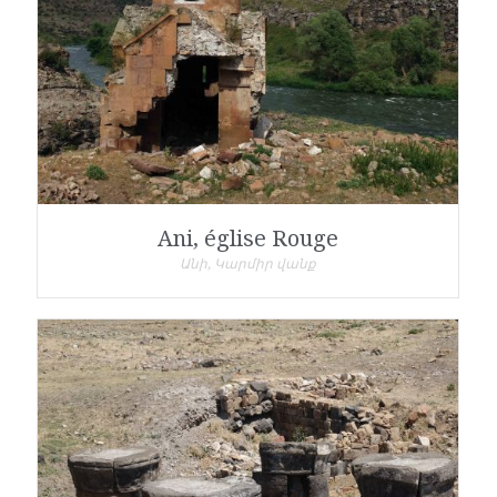
Ani, église Rouge
Անի, Կարմիր վանք