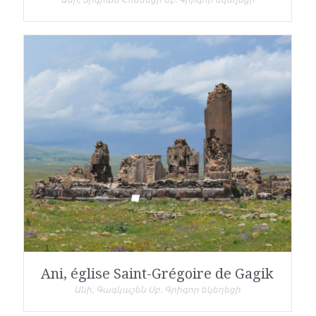
Անի, Տիգրան Հոնենցի Սբ․Գրիգոր եկեղեցի
Ani, église Saint-Grégoire de Gagik
Անի, Գագկաշեն Սբ. Գրիգոր եկեղեցի