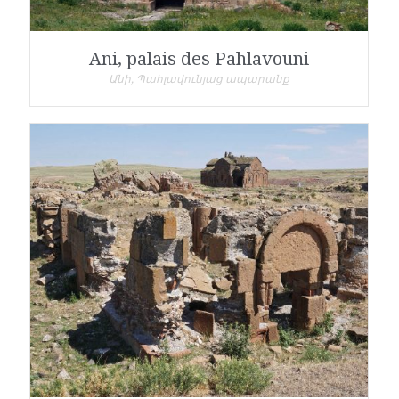
Ani, palais des Pahlavouni
Անի, Պահլավունյաց ապարանք