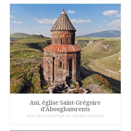
Ani, église Saint-Grégoire
d’Aboughamrents
Անի, Աբուղամրենցի Սբ. Գրիգոր եկեղեցի