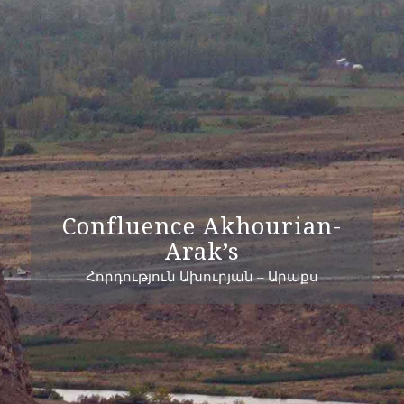
Confluence Akhourian-
Arak’s
Հորդություն Ախուրյան – Արաքս