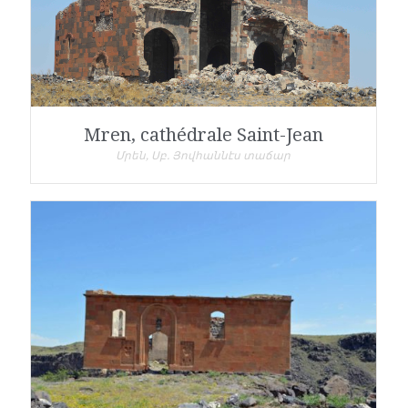
Mren, cathédrale Saint-Jean
Մրեն, Սբ. Յովհաննէս տաճար