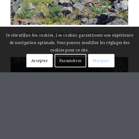
Bagaran, église Saint-Georges
Ce site utilise des cookies. Les cookies garantissent une expérience
Բագարան, Սբ. Գէորգ եկեղեցի
de navigation optimale. Vous pouvez modifier les réglages des
cookies pour ce site.
Accepter
Paramètres
Masquer