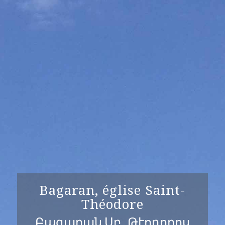
Bagaran, église Saint-
Théodore
Բագարան,Սբ. Թէոդորոս