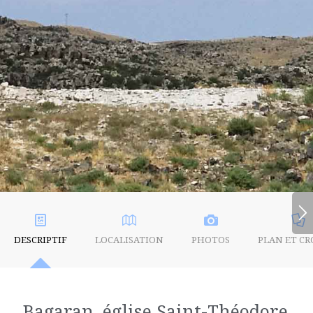
DESCRIPTIF
LOCALISATION
PHOTOS
PLAN ET CR
Bagaran, église Saint-Théodore