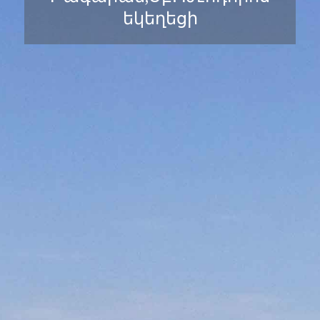
եկեղեցի