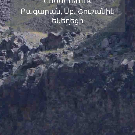
Chouchanik
Բագարան, Սբ. Շուշանիկ
եկեղեցի