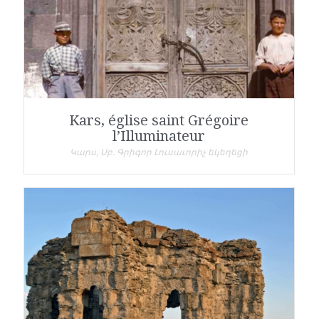
Kars, église saint Grégoire
l’Illuminateur
Կարս, Սբ. Գրիգոր Լուսաւորիչ եկեղեցի