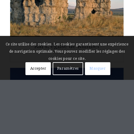
Ce site utilise des cookies. Les cookies garantissent une expérience
Kars, église de Kümbet
de navigation optimale. Vous pouvez modifier les réglages des
Գմբեթ եկեղեցի
cookies pour ce site.
Accepter
Paramètres
Masquer