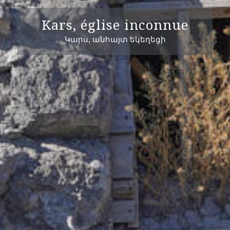
Kars, église inconnue
Կարս, անհայտ եկեղեցի