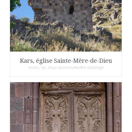
Kars, église Sainte-Mère-de-Dieu
Կարս, Սբ. Մայր Աստուածածին եկեղեցի