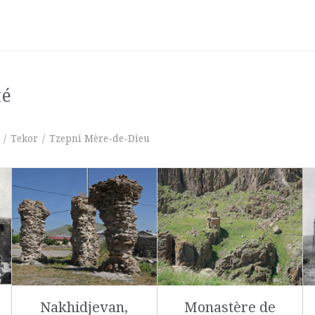
té
/
Tekor
/
Tzepni Mère-de-Dieu
Nakhidjevan,
Monastère de