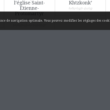
l’église Saint-
Khtzkonk’
Etienne-
Խծկոնքի վանք
Protomartyr
Նախիջեվան, Սբ.
ience de navigation optimale. Vous pouvez modifier les réglages des cooki
Ստեփանոս եկեղեցի
INFORMATIONS / A PROPOS
Monuments et sites…au fil de l’Akhourian.
Les rives de l’Akhourian sont chargées d’histoire,
on y trouve plusieurs capitales historiques de
l’Arménie comme les villes médiévales d’Ani et
de Bagaran ainsi que les remarquables
monastères d’Hoṙomos et de Mren qui marquent
l’apogée de l’art architectural arménien.