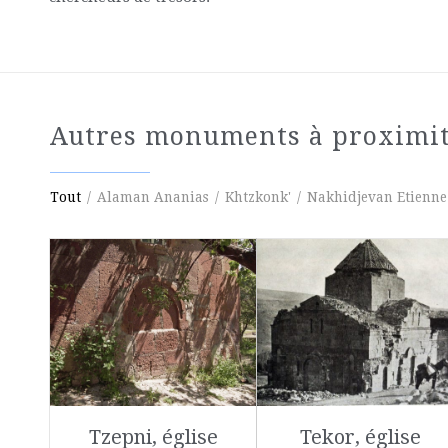
Autres monuments à proximi
Tout
/
Alaman Ananias
/
Khtzkonk'
/
Nakhidjevan Etienne
Tzepni, église
Tekor, église