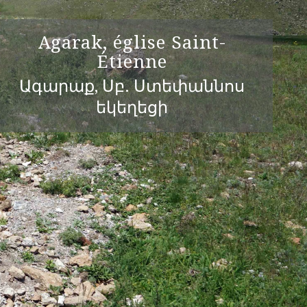
Agarak, église Saint-
Étienne
Ագարաք, Սբ. Ստեփաննոս
եկեղեցի