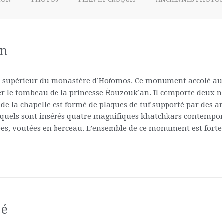
an
e supérieur du monastère d’Hoṙomos. Ce monument accolé au mu
er le tombeau de la princesse Ṙouzouk’an. Il comporte deux n
 de la chapelle est formé de plaques de tuf supporté par des ar
quels sont insérés quatre magnifiques khatchkars contemporai
olées, voutées en berceau. L’ensemble de ce monument est forte
té