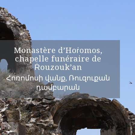
Monastère d’Hoṙomos,
chapelle funéraire de
Ṙouzouk’an
Հոռոմոսի վանք, Ռուզուքան
դամբարան