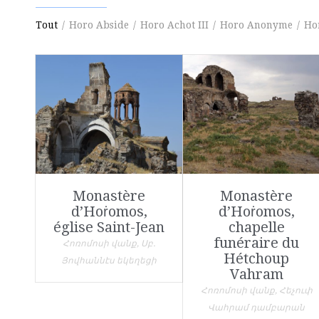
Tout
/
Horo Abside
/
Horo Achot III
/
Horo Anonyme
/
Ho
Monastère
Monastère
d’Hoṙomos,
d’Hoṙomos,
église Saint-Jean
chapelle
funéraire du
Հոռոմոսի վանք, Սբ.
Hétchoup
Յովհաննէս եկեղեցի
Vahram
Հոռոմոսի վանք, Հեչուփ
Վահրամ դամբարան