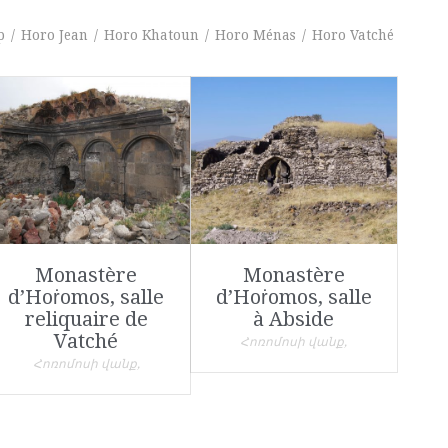
p
/
Horo Jean
/
Horo Khatoun
/
Horo Ménas
/
Horo Vatché
Monastère
Monastère
d’Hoṙomos, salle
d’Hoṙomos, salle
reliquaire de
à Abside
Vatché
Հոռոմոսի վանք,
Հոռոմոսի վանք,