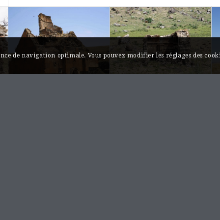
ience de navigation optimale. Vous pouvez modifier les réglages des cooki
Monastère
Monastère
d’Hoṙomos,
d’Hoṙomos,
église Saint-
chapelle
Georges
funéraire et
Tombeau d’Achot
Հոռոմոսի վանք, Սբ.
III
Գէորգ եկեղեցի
Հոռոմոսի վանք, Աշոտ Գ
մատուռ, դամբարան