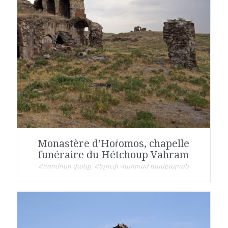
Monastère d’Hoṙomos, chapelle
funéraire du Hétchoup Vahram
Հոռոմոսի վանք, Հեչուփ Վահրամ դամբարան