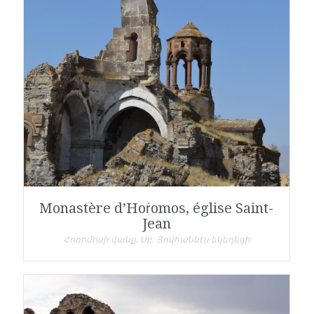
Monastère d’Hoṙomos, église Saint-
Jean
Հոռոմոսի վանք, Սբ. Յովհաննէս եկեղեցի