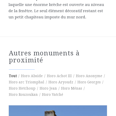
laquelle une énorme brèche est ouverte au niveau
de la fenêtre. Le seul élément décoratif restant est
un petit chapiteau imposte du mur nord.
Autres monuments à
proximité
Tout
/
Horo Abside
/
Horo Achot III
/
Horo Anonyme
/
Horo arc Triomphal
/
Horo Aryoudz
/
Horo Georges
/
Horo Hetchoup
/
Horo Jean
/
Horo Ménas
/
Horo Rouzoukan
/
Horo Vatché