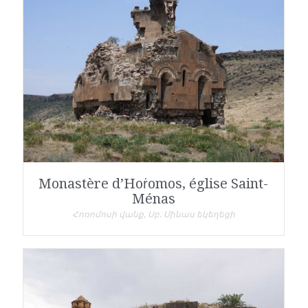
Monastère d’Hoṙomos, église Saint-
Ménas
Հոռոմոսի վանք, Սբ. Մինաս եկեղեցի