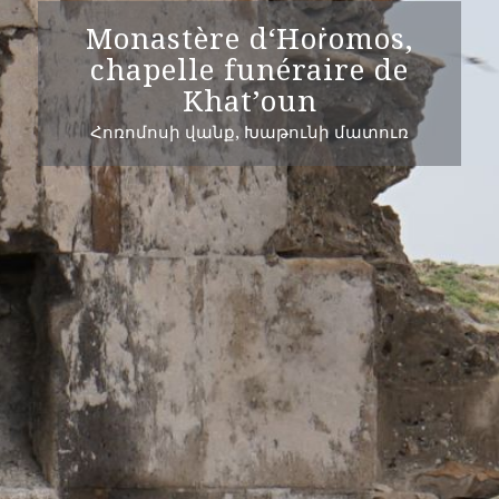
Monastère d‘Hoṙomos,
chapelle funéraire de
Khat’oun
Հոռոմոսի վանք, Խաթունի մատուռ