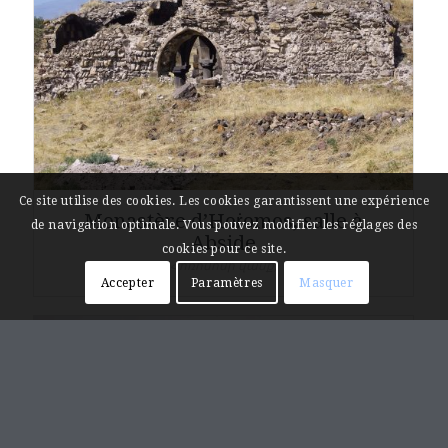
Ce site utilise des cookies. Les cookies garantissent une expérience
Monastère d’Hoṙomos, salle à
de navigation optimale. Vous pouvez modifier les réglages des
Abside
cookies pour ce site.
Հոռոմոսի վանք,
Accepter
Paramètres
Masquer