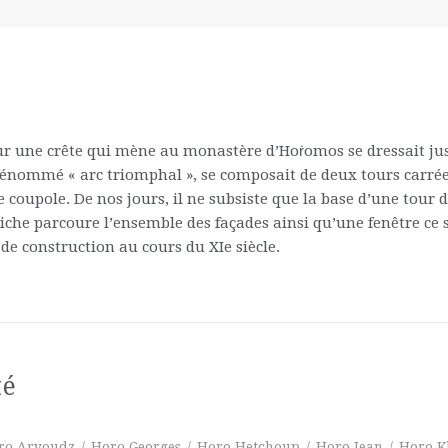
 sur une crête qui mène au monastère d’Hoṙomos se dressait ju
nommé « arc triomphal », se composait de deux tours carrées 
coupole. De nos jours, il ne subsiste que la base d’une tour 
iche parcoure l’ensemble des façades ainsi qu’une fenêtre ce s
de construction au cours du XIe siècle.
té
ro Aryoudz
/
Horo Georges
/
Horo Hetchoup
/
Horo Jean
/
Horo K