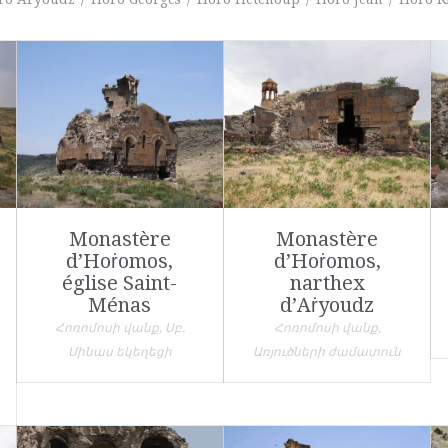
Monastère
Monastère
d’Hoṙomos,
d’Hoṙomos,
église Saint-
narthex
Ménas
d’Aṙyoudz
Հոռոմոսի վանք, Սբ.
Հոռոմոսի վանք,
Մինաս եկեղեցի
Առյուծների ժամատուն