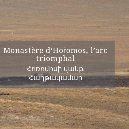
Monastère d‘Hoṙomos, l’arc
triomphal
Հոռոմոսի վանք,
Հաղթակամար