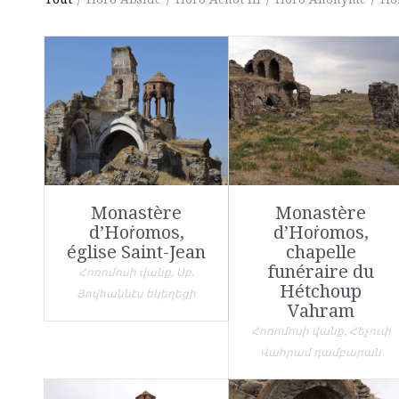
Monastère
Monastère
d’Hoṙomos,
d’Hoṙomos,
église Saint-Jean
chapelle
funéraire du
Հոռոմոսի վանք, Սբ.
Hétchoup
Յովհաննէս եկեղեցի
Vahram
Հոռոմոսի վանք, Հեչուփ
Վահրամ դամբարան