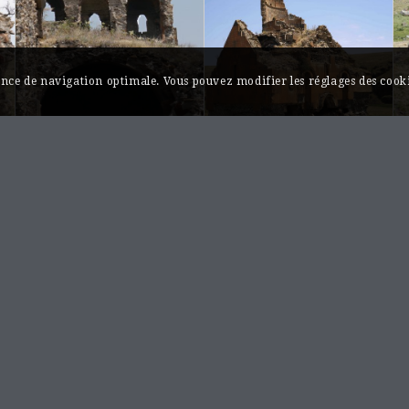
ience de navigation optimale. Vous pouvez modifier les réglages des cooki
Monastère
Monastère
d’Hoṙomos,
d’Hoṙomos,
chapelle
église Saint-
funéraire de
Georges
Ṙouzouk’an
Հոռոմոսի վանք, Սբ.
Հոռոմոսի վանք,
Գէորգ եկեղեցի
Ռուզուքան դամբարան