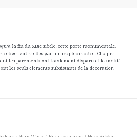
squ’à la fin du XIXe siècle, cette porte monumentale.
reliées entre elles par un arc plein cintre. Chaque
dont les parements ont totalement disparu et la moitié
ont les seuls éléments subsistants de la décoration
hatoun
/
Horo Ménas
/
Horo Rouzoukan
/
Horo Vatché