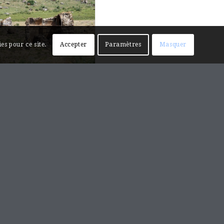
es pour ce site.
Accepter
Paramètres
Masquer
Monastère
d’Hoṙomos,
chapelle
funéraire et
Tombeau d’Achot
III
Հոռոմոսի վանք, Աշոտ Գ
մատուռ, դամբարան