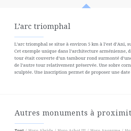
L’arc triomphal
L’arc triomphal se situe à environ 5 km à l’est d’Ani,
Cet exemple unique dans l’architecture arménienne, dé
tour était couverte d’un tambour rond surmonté d’une 
de l’autre tour relativement préservée. Une sobre corn
sculptée. Une inscription permet de proposer une date 
Autres monuments à proximi
Tout
/
Horo Abside
/
Horo Achot III
/
Horo Anonyme
/
Ho