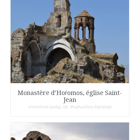
Monastère d’Hoṙomos, église Saint-
Jean
Հոռոմոսի վանք, Սբ. Յովհաննէս եկեղեցի