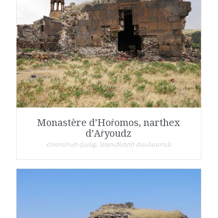
Monastère d’Hoṙomos, narthex
d’Aṙyoudz
Հոռոմոսի վանք, Առյուծների ժամատուն