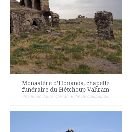
Monastère d’Hoṙomos, chapelle
funéraire du Hétchoup Vahram
Հոռոմոսի վանք, Հեչուփ Վահրամ դամբարան