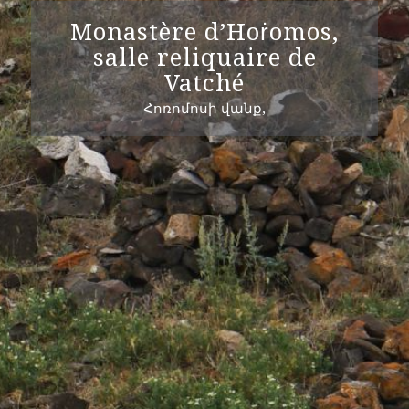
Monastère d’Hoṙomos,
salle reliquaire de
Vatché
Հոռոմոսի վանք,