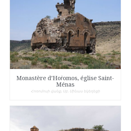
Monastère d’Hoṙomos, église Saint-
Ménas
Հոռոմոսի վանք, Սբ. Մինաս եկեղեցի