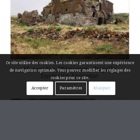
Ce site utilise des cookies. Les cookies garantissent une expérience
Monastère d’Hoṙomos, chapelle
de navigation optimale. Vous pouvez modifier les réglages des
funéraire Anonyme
cookies pour ce site.
Հոռոմոսի վանք, մատուռ
Accepter
Paramètres
Masquer