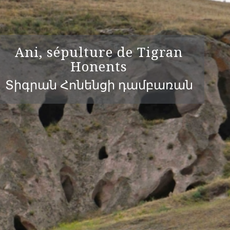
Ani, sépulture de Tigran
Honents
Տիգրան Հոնենցի դամբառան