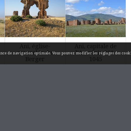
Ani, église-
Ani, capitale de
mausolée du
l’Arménie 961-
ience de navigation optimale. Vous pouvez modifier les réglages des cooki
Berger
1045
Անի, Հովվի եկեղեցի-
Անի, Հայաստանի
դամբարան
մայրաքաղաք ՋԿԱ - ՌԽԱ
INFORMATIONS / A PROPOS
Monuments et sites…au fil de l’Akhourian.