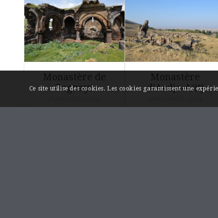
Monastère de
Monastère
Bagnayr
d’Ardjo-Aṙitj
Ce site utilise des cookies. Les cookies garantissent une expér
Բագնայրի վանք
Արջո-Առիճի վանք
LIENS UTILES
Page « Contact »