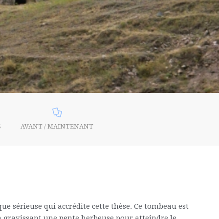
S
AVANT / MAINTENANT
que sérieuse qui accrédite cette thèse. Ce tombeau est
 en gravissant une pente herbeuse pour atteindre le