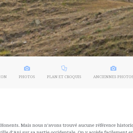
ION
PHOTOS
PLAN ET CROQUIS
ANCIENNES PHOTO
an Honents. Mais nous n’avons trouvé aucune référence histori
 ville d’Ani sur sa partie occidentale. On y accède facilement