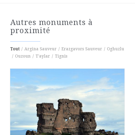
Autres monuments à
proximité
Tout
/
Argina Sauveur
/
Erazgavors Sauveur
/
Oghuzlu
/
Ouzoun
/
T'aylar
/
Tignis