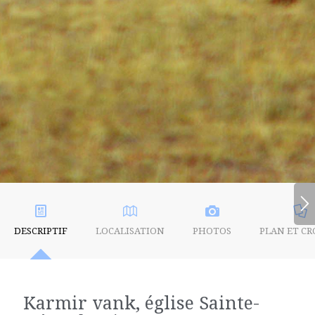
DESCRIPTIF
LOCALISATION
PHOTOS
PLAN ET CR
Karmir vank, église Sainte-