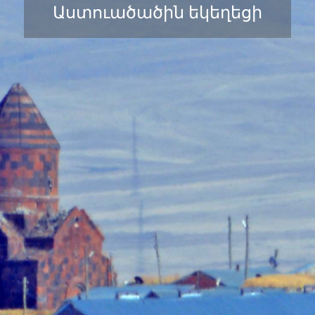
Աստուածածին եկեղեցի