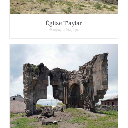
Église T’aylar
Թայլար եկեղեցի