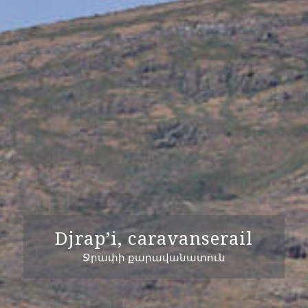
Djrap’i, caravanserail
Ջրափի քարավանատուն