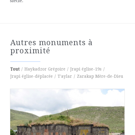
siècle.
Autres monuments à
proximité
Tout
/
Haykadzor Grégoire
/
Jrapi église-19s
/
Jrapi église-déplacée
/
T'aylar
/
Zarakap Mère-de-Dieu