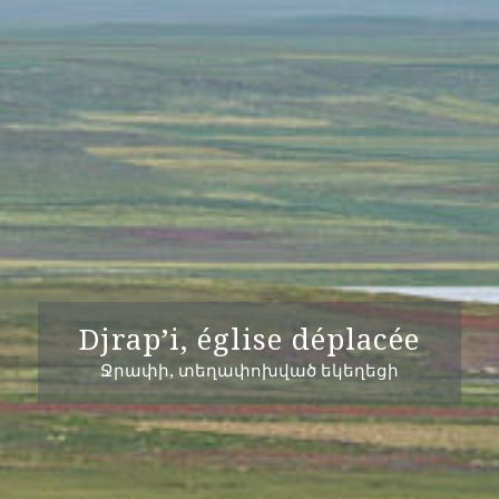
Djrap’i, église déplacée
Ջրափի, տեղափոխված եկեղեցի