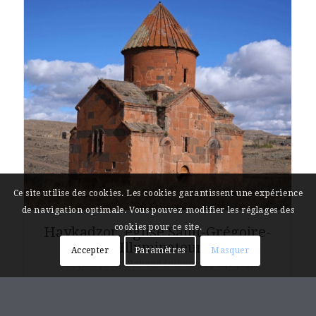
Ce site utilise des cookies. Les cookies garantissent une expérience
de navigation optimale. Vous pouvez modifier les réglages des
cookies pour ce site.
Haykadzor, église Saint-Grégoire-
l’Illuminateur
Accepter
Paramètres
Masquer
Հայկաձոր, Սբ. Գրիգոր Լուսաւորիչ եկեղեցի