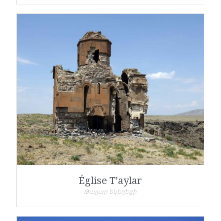
Église T’aylar
Թայլար եկեղեցի