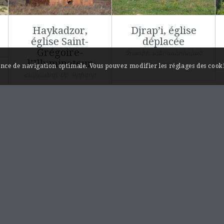
Haykadzor,
Djrap’i, église
église Saint-
déplacée
Grégoire-
Ջրափի, տեղափոխված
l’Illuminateur
եկեղեցի
ience de navigation optimale. Vous pouvez modifier les réglages des cooki
Հայկաձոր, Սբ. Գրիգոր
Լուսաւորիչ եկեղեցի
INFORMATIONS / A PROPOS
Monuments et sites…au fil de l’Akhourian.
Les rives de l’Akhourian sont chargées d’histoire,
on y trouve plusieurs capitales historiques de
l’Arménie comme les villes médiévales d’Ani et