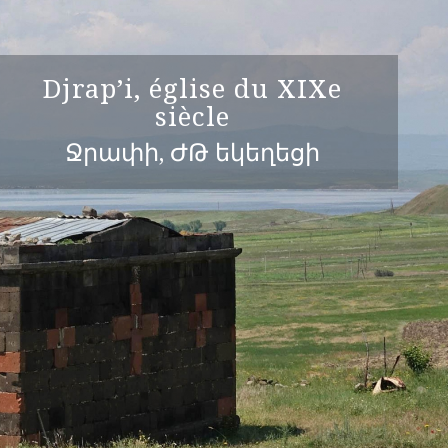
Djrap’i, église du XIXe
siècle
Ջրափի, ԺԹ եկեղեցի