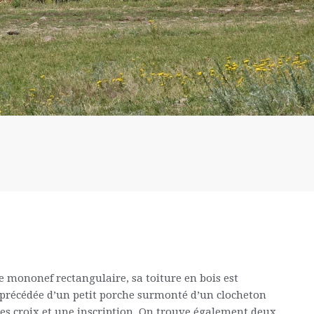
te mononef rectangulaire, sa toiture en bois est
 précédée d’un petit porche surmonté d’un clocheton
 des croix et une inscription. On trouve également deux