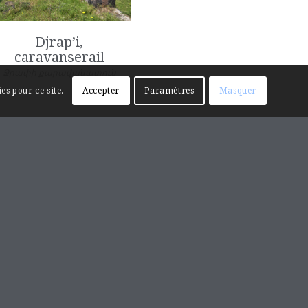
Djrap’i,
caravanserail
Ջրափի քարավանատուն
es pour ce site.
Accepter
Paramètres
Masquer
RECHERCHE SUR LE SITE