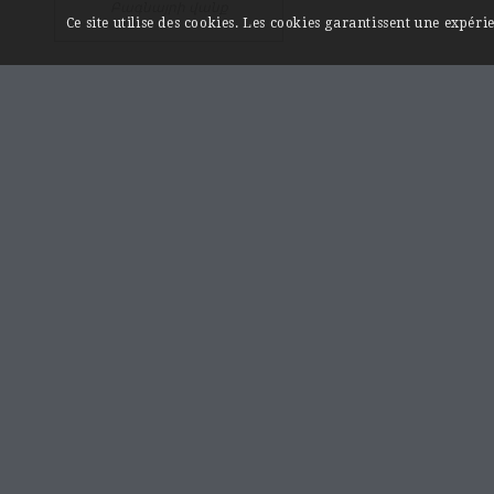
Բագնայրի վանք
Ce site utilise des cookies. Les cookies garantissent une expér
LIENS UTILES
Page « Contact »
Mentions légales
A propos
© 2026 Vanker.org. Tous droits réservés. Conception du site : Iziweb Consu