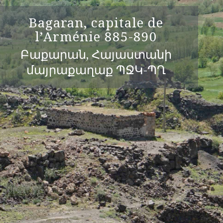
Bagaran, capitale de
l’Arménie 885-890
Բաքարան, Հայաստանի
մայրաքաղաք ՊՋԿ-ՊՂ