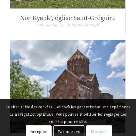
Nor Kyank’, église Saint-Grégoire
Նոր Կյանք, Սբ. Գրիգոր եկեղեցի
Ce site utilise des cookies. Les cookies garantissent une expérience
de navigation optimale. Vous pouvez modifier les réglages des
cookies pour ce site.
Accepter
Paramètres
Masquer