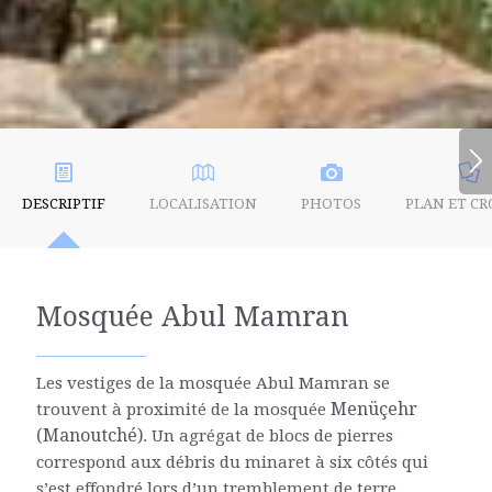
DESCRIPTIF
LOCALISATION
PHOTOS
PLAN ET CR
Mosquée Abul Mamran
Les vestiges de la mosquée Abul Mamran se
Menüçehr
trouvent à proximité de la mosquée
(Manoutché)
. Un agrégat de blocs de pierres
correspond aux débris du minaret à six côtés qui
s’est effondré lors d’un tremblement de terre.