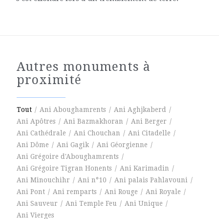
Autres monuments à
proximité
Tout
/
Ani Aboughamrents
/
Ani Aghjkaberd
/
Ani Apôtres
/
Ani Bazmakhoran
/
Ani Berger
/
Ani Cathédrale
/
Ani Chouchan
/
Ani Citadelle
/
Ani Dôme
/
Ani Gagik
/
Ani Géorgienne
/
Ani Grégoire d'Aboughamrents
/
Ani Grégoire Tigran Honents
/
Ani Karimadin
/
Ani Minouchihr
/
Ani n°10
/
Ani palais Pahlavouni
/
Ani Pont
/
Ani remparts
/
Ani Rouge
/
Ani Royale
/
Ani Sauveur
/
Ani Temple Feu
/
Ani Unique
/
Ani Vierges