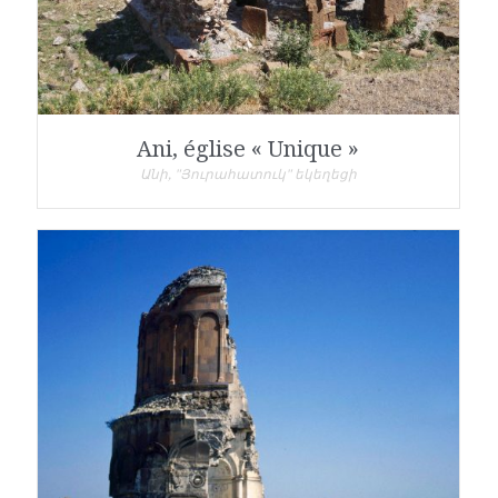
Ani, église « Unique »
Անի, "Յուրահատուկ" եկեղեցի