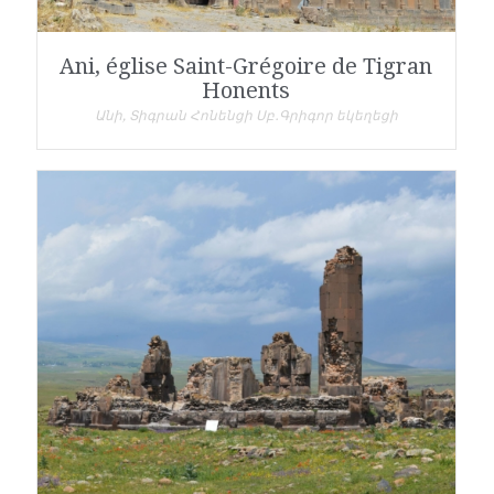
Ani, église Saint-Grégoire de Tigran
Honents
Անի, Տիգրան Հոնենցի Սբ․Գրիգոր եկեղեցի