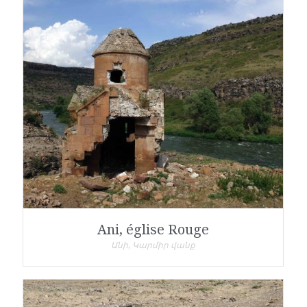
Ani, église Rouge
Անի, Կարմիր վանք