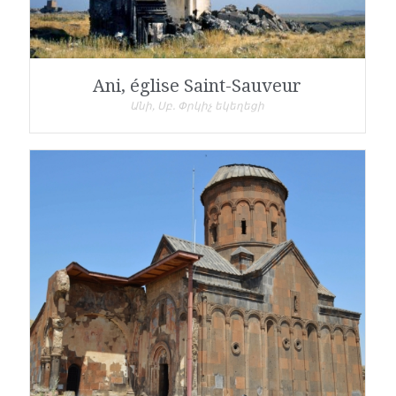
Ani, église Saint-Sauveur
Անի, Սբ. Փրկիչ եկեղեցի