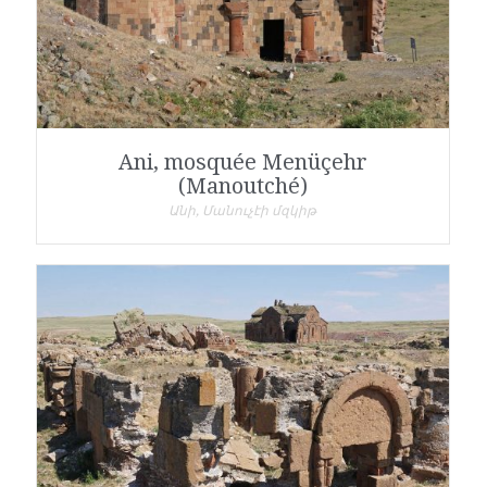
Ani, mosquée Menüçehr
(Manoutché)
Անի, Մանուչէի մզկիթ