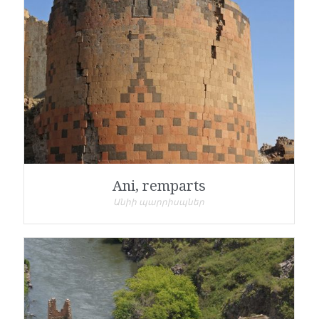
Ani, remparts
Անիի պարրիսպներ