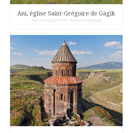
Ani, église Saint-Grégoire de Gagik
Անի, Գագկաշեն Սբ. Գրիգոր եկեղեցի