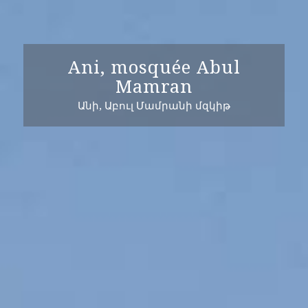
Ani, mosquée Abul
Mamran
Անի, Աբուլ Մամրանի մզկիթ