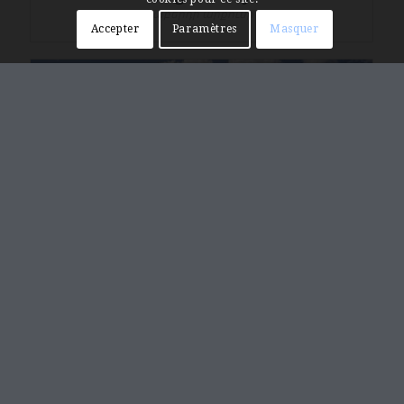
Անի, Միջնաբերդի արքունի եկեղեցի
Accepter
Paramètres
Masquer
Ani, église n°10
Անի, Եկեղեցի Ժ