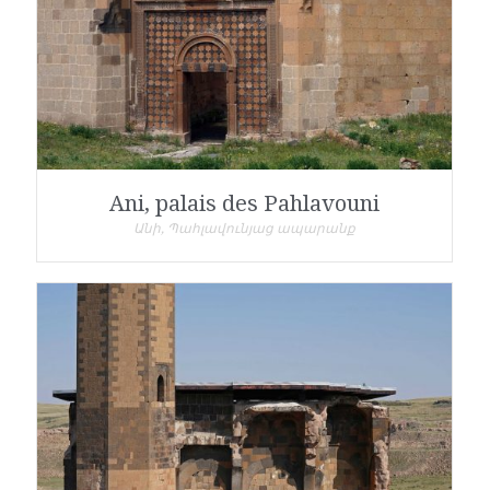
Ani, palais des Pahlavouni
Անի, Պահլավունյաց ապարանք