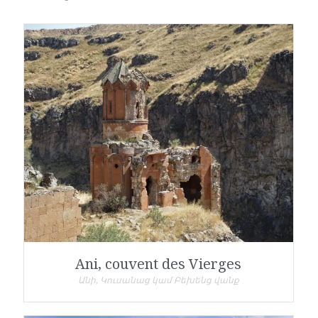
Ani, couvent des Vierges
Անի, Կուսանաց կամ Բեխենց վանք