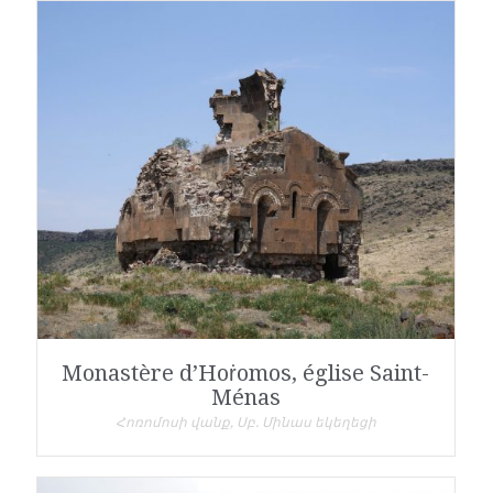
Monastère d’Hoṙomos, église Saint-
Ménas
Հոռոմոսի վանք, Սբ. Մինաս եկեղեցի