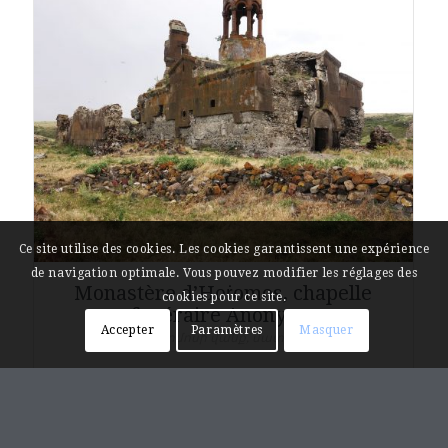
Ce site utilise des cookies. Les cookies garantissent une expérience
de navigation optimale. Vous pouvez modifier les réglages des
Monastère d’Hoṙomos, chapelle
cookies pour ce site.
funéraire Anonyme
Accepter
Paramètres
Masquer
Հոռոմոսի վանք, մատուռ