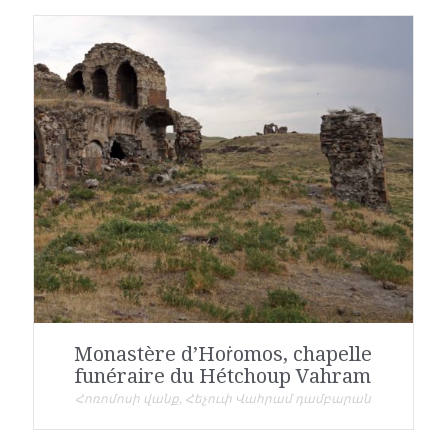
Monastère d’Hoṙomos, chapelle
funéraire du Hétchoup Vahram
Հոռոմոսի վանք, Հեչուփ Վահրամ դամբարան