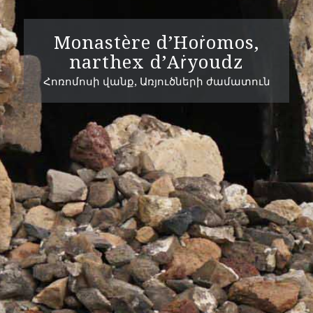
Monastère d’Hoṙomos,
narthex d’Aṙyoudz
Հոռոմոսի վանք, Առյուծների ժամատուն