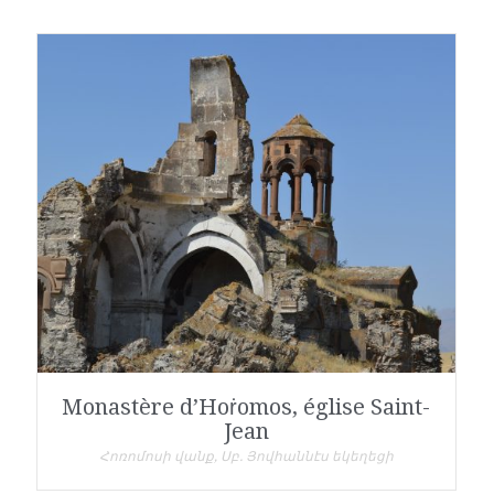
Monastère d’Hoṙomos, église Saint-
Jean
Հոռոմոսի վանք, Սբ. Յովհաննէս եկեղեցի